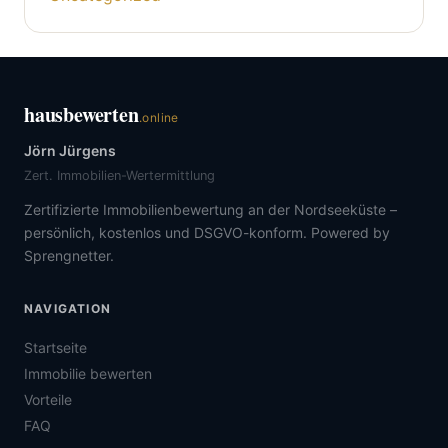
hausbewerten
.online
Jörn Jürgens
Zert. Immobilien-Wertermittlung
Zertifizierte Immobilienbewertung an der Nordseeküste –
persönlich, kostenlos und DSGVO-konform. Powered by
Sprengnetter.
NAVIGATION
Startseite
Immobilie bewerten
Vorteile
FAQ