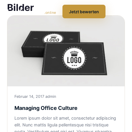
Bilder
hausbewerten
☰
Jetzt bewerten
.online
Februar 14, 2017
admin
Managing Office Culture
Lorem ipsum dolor sit amet, consectetur adipiscing
elit. Nunc mattis ligula pellentesque nisi tristique
porta. Vestibulum eget nisi est. Vivamus pharetra